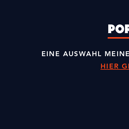
PO
EINE AUSWAHL MEINE
HIER G