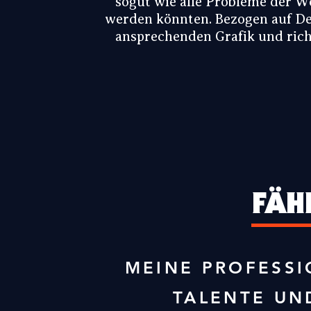
sogut wie alle Probleme der W
werden könnten. Bezogen auf De
ansprechenden Grafik und rich
FÄH
MEINE PROFESSI
TALENTE UN